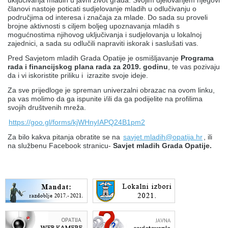
članovi nastoje poticati sudjelovanje mladih u odlučivanju o
područjima od interesa i značaja za mlade. Do sada su proveli
brojne aktivnosti s ciljem boljeg upoznavanja mladih s
mogućnostima njihovog uključivanja i sudjelovanja u lokalnoj
zajednici, a sada su odlučili napraviti iskorak i saslušati vas.
Pred Savjetom mladih Grada Opatije je osmišljavanje
Programa
rada i financijskog plana rada za 2019. godinu
, te vas pozivaju
da i vi iskoristite priliku i izrazite svoje ideje.
Za sve prijedloge je spreman univerzalni obrazac na ovom linku,
pa vas molimo da ga ispunite i/ili da ga podijelite na profilima
svojih društvenih mreža.
https://goo.gl/forms/kjWHnyIAPQ24B1pm2
Za bilo kakva pitanja obratite se na
savjet.mladih@opatija.hr
, ili
na službenu Facebook stranicu-
Savjet mladih Grada Opatije.