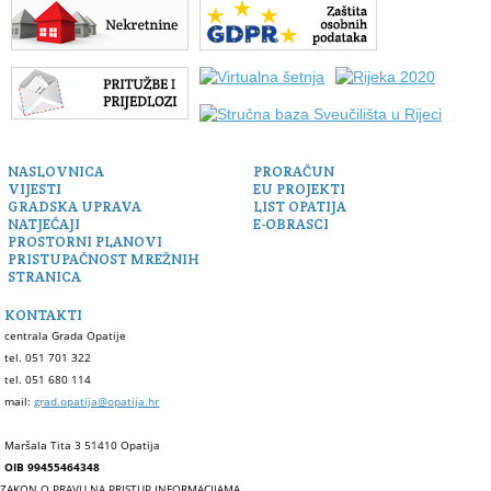
NASLOVNICA
PRORAČUN
VIJESTI
EU PROJEKTI
GRADSKA UPRAVA
LIST OPATIJA
NATJEČAJI
E-OBRASCI
PROSTORNI PLANOVI
PRISTUPAČNOST MREŽNIH
STRANICA
KONTAKTI
centrala Grada Opatije
tel. 051 701 322
tel. 051 680 114
mail:
grad.opatija@opatija.hr
Maršala Tita 3 51410 Opatija
OIB 99455464348
ZAKON O PRAVU NA PRISTUP INFORMACIJAMA