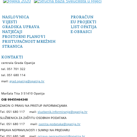
NASLOVNICA
PRORAČUN
VIJESTI
EU PROJEKTI
GRADSKA UPRAVA
LIST OPATIJA
NATJEČAJI
E-OBRASCI
PROSTORNI PLANOVI
PRISTUPAČNOST MREŽNIH
STRANICA
KONTAKTI
centrala Grada Opatije
tel. 051 701 322
tel. 051 680 114
mail:
grad.opatija@opatija.hr
Maršala Tita 3 51410 Opatija
OIB 99455464348
ZAKON O PRAVU NA PRISTUP INFORMACIJAMA
Tel. 051 680 117
mail:
sluzbenik.informiranje@opatija.hr
SLUŽBENICA ZA ZAŠTITU OSOBNIH PODATAKA
Tel. 051 680 117
mail:
zastita.podataka@opatija.hr
PRIJAVA NEPRAVILNOSTI I SUMNJI NA PRIJEVARU
Tel. 051 680 148
mail:
prijava.nepravilnosti@opatija.hr