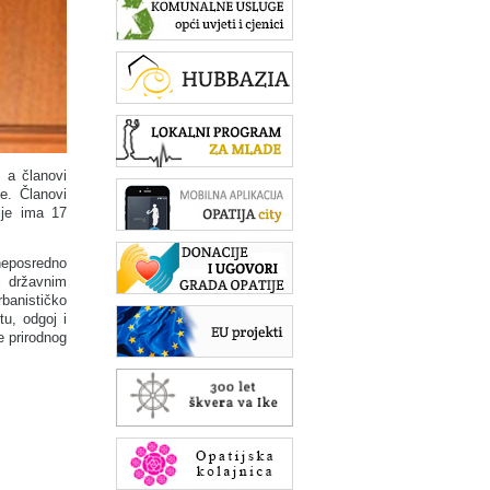
, a članovi
e. Članovi
ije ima 17
neposredno
i državnim
rbanističko
tu, odgoj i
e prirodnog