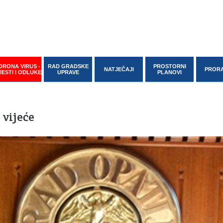
ORONA VIRUS -
RAD GRADSKE
PROSTORNI
NATJEČAJI
PROR
JESTI I ODLUKE
UPRAVE
PLANOVI
 vijeće