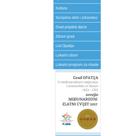
Kultura
Socijalna skrb i zdravstvo
Grad prijatelj djece
Zdravi grad
List Opatija
Lokalni izbori
Lokalni program za mlade