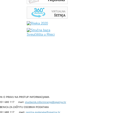
N O PRAVU NA PRISTUP INFORMACIJAMA
 051 680 117
mail:
sluzbenik.informiranje@opatija.hr
BENICA ZA ZAŠTITU OSOBNIH PODATAKA
 051 680 117
mail:
zastita.podataka@opatija.hr