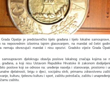
Grada Opatije je predstavničko tijelo građana i tijelo lokalne samouprave
ju na neposrednim izborima tajnim glasovanjem, na mandat od četiri godin
ća nemaju obvezujući mandat i nisu opozivi. Gradsko vijeće Grada Opat
u samoupravom djelokrugu obavlja poslove lokalnog značaja kojima se 
a građana, a koji nisu Ustavom Republike Hrvatske ili zakonom dodijeljen
sobito poslove koji se odnose na: uređenje naselja i stanovanje, prostorno i u
unalne djelatnosti, brigu o djeci, socijalnu skrb, primarnu zdravstvenu zašti
nje, kulturu, tjelesnu kulturu i sport, zaštitu potrošača, zaštitu i unapređenj
ožarnu zaštitu.