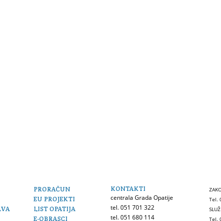
KONTAKTI
PRORAČUN
ZAKO
centrala Grada Opatije
EU PROJEKTI
Tel.
tel. 051 701 322
AVA
LIST OPATIJA
SLUŽ
tel. 051 680 114
E-OBRASCI
Tel.