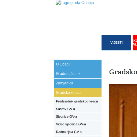
K
VIJESTI
VI
O Opatiji
Gradsko
Gradonačelnik
Zamjenica
Gradsko vijeće
Predsjednik gradskog vijeća
Sastav GV-a
Sjednice GV-a
Video sjednica GV-a
Radna tijela GV-a