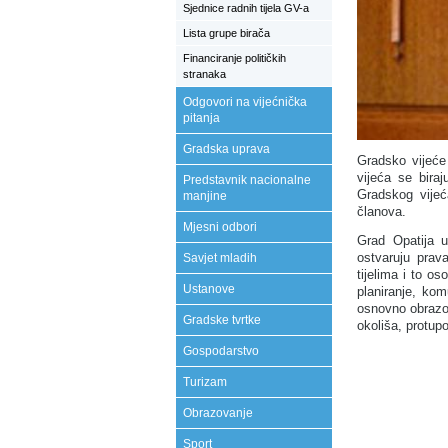
Sjednice radnih tijela GV-a
Lista grupe birača
Financiranje političkih
stranaka
Odgovori na vijećnička
pitanja
Gradska uprava
Gradsko vijeće 
vijeća se bira
Predstavnik nacionalne
Gradskog vije
manjine
članova.
Mjesni odbori
Grad Opatija 
ostvaruju prav
Savjet mladih
tijelima i to o
Ustanove
planiranje, kom
osnovno obrazova
Gradske tvrtke
okoliša, protup
Gospodarstvo
Turizam
Obrazovanje
Sport