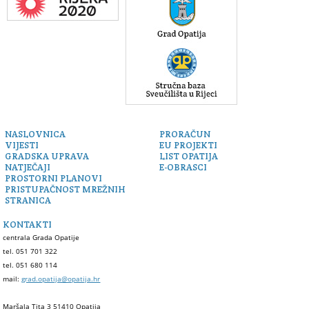
NASLOVNICA
PRORAČUN
VIJESTI
EU PROJEKTI
GRADSKA UPRAVA
LIST OPATIJA
NATJEČAJI
E-OBRASCI
PROSTORNI PLANOVI
PRISTUPAČNOST MREŽNIH
STRANICA
KONTAKTI
centrala Grada Opatije
tel. 051 701 322
tel. 051 680 114
mail:
grad.opatija@opatija.hr
Maršala Tita 3 51410 Opatija