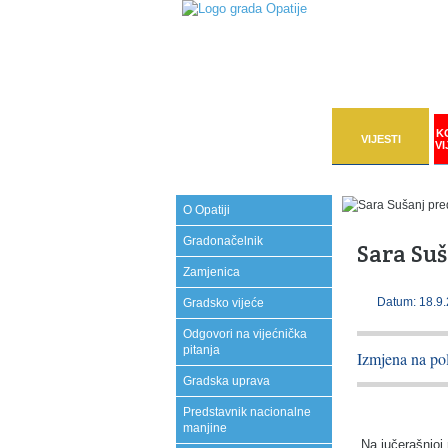
K
VIJESTI
VI
O Opatiji
Gradonačelnik
Sara Su
Zamjenica
Datum: 18.9.
Gradsko vijeće
Odgovori na vijećnička
pitanja
Izmjena na po
Gradska uprava
Predstavnik nacionalne
manjine
Na jučerašnjoj 