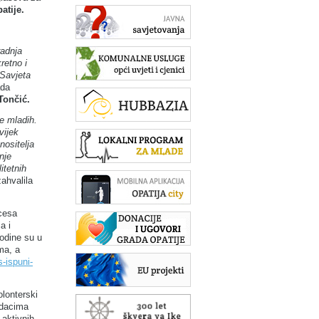
atije.
radnja
retno i
 Savjeta
ada
Tončić.
e mladih.
vijek
nositelja
nje
itetnih
zahvalila
ocesa
a i
godine su u
ma, a
s-ispuni-
olonterski
odacima
 aktivnih