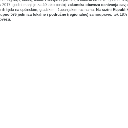
u 2017. godini manji je za 40 iako postoji
zakonska obaveza osnivanja savj
ih tijela na općinskim, gradskim i županijskim razinama.
Na razini Republi
upno 576 jedinica lokalne i područne (regionalne) samouprave, tek 18% 
obvezu.