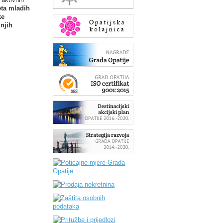
eta mladih
ke
njih