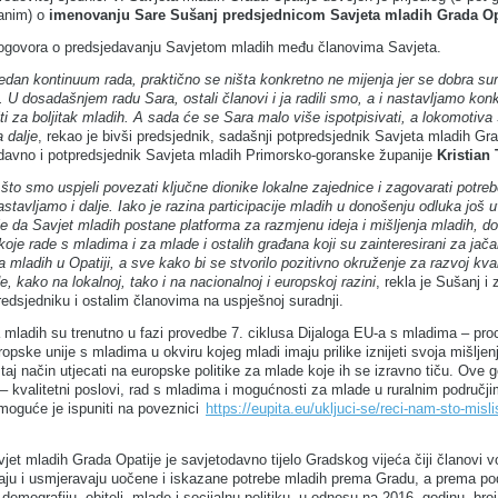
anim) o
imenovanju Sare Sušanj predsjednicom Savjeta mladih Grada Op
 dogovora o predsjedavanju Savjetom mladih među članovima Savjeta.
edan kontinuum rada, praktično se ništa konkretno ne mijenja jer se dobra su
e. U dosadašnjem radu Sara, ostali članovi i ja radili smo, a i nastavljamo konk
ti za boljitak mladih. A sada će se Sara malo više ispotpisivati, a lokomotiva
 dalje
, rekao je bivši predsjednik, sadašnji potpredsjednik Savjeta mladih Gr
davno i potpredsjednik Savjeta mladih Primorsko-goranske županije
Kristian 
to smo uspjeli povezati ključne dionike lokalne zajednice i zagovarati potreb
stavljamo i dalje. Iako je razina participacije mladih u donošenju odluka još u
 je da Savjet mladih postane platforma za razmjenu ideja i mišljenja mladih, do
koje rade s mladima i za mlade i ostalih građana koji su zainteresirani za jača
 mladih u Opatiji, a sve kako bi se stvorilo pozitivno okruženje za razvoj kval
e, kako na lokalnoj, tako i na nacionalnoj i europskoj razini
, rekla je Sušanj i 
dsjedniku i ostalim članovima na uspješnoj suradnji.
 mladih su trenutno u fazi provedbe 7. ciklusa Dijaloga EU-a s mladima – pr
opske unije s mladima u okviru kojeg mladi imaju prilike iznijeti svoja mišljenj
 taj način utjecati na europske politike za mlade koje ih se izravno tiču. Ove 
 – kvalitetni poslovi, rad s mladima i mogućnosti za mlade u ruralnim područji
 moguće je ispuniti na poveznici
https://eupita.eu/ukljuci-se/reci-nam-sto-misli
jet mladih Grada Opatije je savjetodavno tijelo Gradskog vijeća čiji članovi v
raju i usmjeravaju uočene i iskazane potrebe mladih prema Gradu, a prema p
demografiju, obitelj, mlade i socijalnu politiku, u odnosu na 2016. godinu, broj