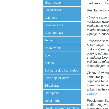
Mjesni odbori
i jednim suzdrž
Rezultat je to
Savjet mladih
- Ovo je samo j
Ustanove
nastavlja i dalj
Gradske tvrtke
plodonosno radi
mladih nastavlja
Gospodarstvo
Opatije, a odne
Turizam
- Ponosna sam š
S tom idejom na
Obrazovanje
niska, cilj nam
odluka, udruga 
Sport
standarda života
politika za mlad
Kultura
dosadašnjem pre
Socijalna skrb i zdravstvo
Članovi Savjeta
konzultacija Eur
Grad prijatelj djece
prijedloge te na
fokusu tri teme
Zdravi grad
anketni upitnik
List Opatija
upitnik/
.
Podsjetimo, Sav
Lokalni izbori
potiču, zagova
Lokalni program za mlade
Ministarstva za 