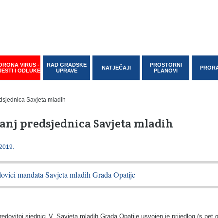
ORONA VIRUS -
RAD GRADSKE
PROSTORNI
NATJEČAJI
PROR
JESTI I ODLUKE
UPRAVE
PLANOVI
šanj predsjednica Savjeta mladih
2019.
lovici mandata Savjeta mladih Grada Opatije
redovitoj sjednici V. Savjeta mladih Grada Opatije usvojen je prijedlog (s pet 