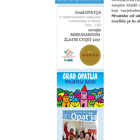
savjeta mladih 
kao savjetodavn
Hrvatske od uk
izvršilo je tu 