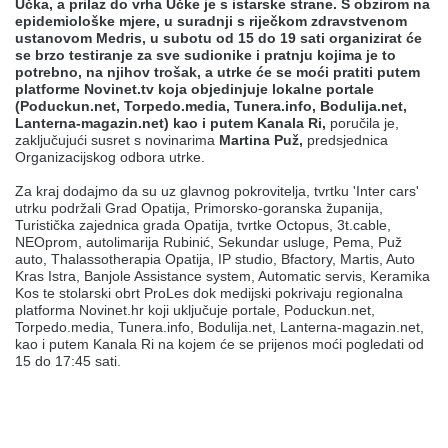
Učka, a prilaz do vrha Učke je s istarske strane. S obzirom na
epidemiološke mjere, u suradnji s riječkom zdravstvenom
ustanovom Medris, u subotu od 15 do 19 sati organizirat će
se brzo testiranje za sve sudionike i pratnju kojima je to
potrebno, na njihov trošak, a utrke će se moći pratiti putem
platforme Novinet.tv koja objedinjuje lokalne portale
(Poduckun.net, Torpedo.media, Tunera.info, Bodulija.net,
Lanterna-magazin.net) kao i putem Kanala Ri,
poručila je,
zaključujući susret s novinarima
Martina Puž,
predsjednica
Organizacijskog odbora utrke.
Za kraj dodajmo da su uz glavnog pokrovitelja, tvrtku 'Inter cars'
utrku podržali Grad Opatija, Primorsko-goranska županija,
Turistička zajednica grada Opatija, tvrtke Octopus, 3t.cable,
NEOprom, autolimarija Rubinić, Sekundar usluge, Pema, Puž
auto, Thalassotherapia Opatija, IP studio, Bfactory, Martis, Auto
Kras Istra, Banjole Assistance system, Automatic servis, Keramika
Kos te stolarski obrt ProLes dok medijski pokrivaju regionalna
platforma Novinet.hr koji uključuje portale, Poduckun.net,
Torpedo.media, Tunera.info, Bodulija.net, Lanterna-magazin.net,
kao i putem Kanala Ri na kojem će se prijenos moći pogledati od
15 do 17:45 sati.