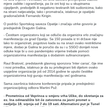
mjere zaštite i ograničenja, pa će oni koji su u skupinama
cijepljenih, preboljelih ili negativno testiranih biti sudionicima, kako
na strani natjecatelja, tako i promatrača, istaknuo je opatijski
gradonačelnik Fernando Kirigin.
O podršci Sportskog saveza Opatije i značaju utrke govorio je
predsjednik Dragutin Galina.
- Čestitam organizatoru koji se odlučio da organizira vrlo značajnu
manifestaciju za grad Opatiju. Sa 150 posada iz tri države nije
lako to organizirati, pogotovo kada su na snazi ovako restriktivne
mjere, dodao je Galina te poručio da su i u SSGO donijeli nove
odluke koje bi u ovo pandemijsko vrijeme trebale pomoći
organizatorima manifestacija s dodatnim sufinanciranjem.
Raul Bratović, predstavnik glavnog sponzora 'Inter carsa', čije ime
i nosi priredba, istaknuo je da su privilegirani biti dijelom ovako
uspješne organizacije još od 2014.godine te uputio čestitke
organizatorima koji guraju manifestaciju već godinama.
Sama završnica tiskovne konferencije pripala je predsjednici
organizacijskog odbora Martini Puž.
-
Prometnica od Veprinca u smjeru vrha Učke, do skretanja za
ex. Ina odmaralište bit će zatvorena za javni promet u
nedjelju 18. srpnja od 7 do 19 sati. Alternativni put je Tunel