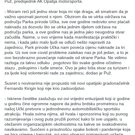
Puž, predsjednik AK Opatija motorsporta.
- Moram reći još jednu stvar koja mi nije draga, ali smatram da je
važno upoznati javnost s njom. Obzirom da se utrka održava na
području Parka prirode Učka, sve ove godine redovito smo plaćali
naknadu za dozvolu što se utrka jednim djelom održava na
području parka, a ove godine nas je jedna jako neugodna stvar
začudila. Naime, u ovo vrijeme kada manifestacija praktički i
nema, i kada jako malo ljudi se odluči nešto napraviti za
zajednicu, Park prirode Učka nam poveća cijenu naknade za tri
puta. Uz sve ove covid probleme zatekao nas je još jedan, a to je
ovo bezobrazno povećanje naknade od strane Parka. Ne vidimo
razloga za takvu odluku , pogotovo što svake godine očistimo
stazu , pokupimo i tuđe smeće. Ovo je jako loša stvar za turizam i
za ljude koji volonterski rade za zajednicu, dodao je Puž.
Susret s novinarima nije propustio niti novi opatijski gradonačelnik
Fernando Kirigin koji nije krio zadovoljstvo.
- Iskrene čestitke zaslužuju svi ovi vrijedni entuzijasti koji iz godine
u godinu čine ogromne napore da jednu brdsku prometnicu na
našoj Učki pretvore u jednodnevnu automobilističku sportsku
atrakciju. Hvala svima njima, ali hvala i sponzorima koji su punog
razumijevanja i ovog puta pružili pomoć kako bi sve uspjelo, u
otežanim organizacijskim okolnostima na kakve se svakodnevno
navikavamo. Suočeni s prisutnošću opake bolesti i pandemije koja
ne bira vrijeme i trenutak, svi smo obvezni primjenjivati važeće