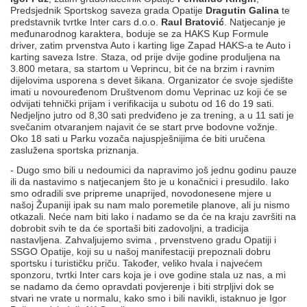
Predsjednik Sportskog saveza grada Opatije
Dragutin Galina
te
predstavnik tvrtke Inter cars d.o.o.
Raul Bratović
. Natjecanje je
međunarodnog karaktera, boduje se za HAKS Kup Formule
driver, zatim prvenstva Auto i karting lige Zapad HAKS-a te Auto i
karting saveza Istre. Staza, od prije dvije godine produljena na
3.800 metara, sa startom u Veprincu, bit će na brzim i ravnim
dijelovima usporena s devet šikana. Organizator će svoje sjedište
imati u novouređenom Društvenom domu Veprinac uz koji će se
odvijati tehnički prijam i verifikacija u subotu od 16 do 19 sati.
Nedjeljno jutro od 8,30 sati predviđeno je za trening, a u 11 sati je
svečanim otvaranjem najavit će se start prve bodovne vožnje.
Oko 18 sati u Parku vozača najuspješnijima će biti uručena
zaslužena sportska priznanja.
- Dugo smo bili u nedoumici da napravimo još jednu godinu pauze
ili da nastavimo s natjecanjem što je u konačnici i presudilo. Iako
smo odradili sve pripreme unaprijed, novodonesene mjere u
našoj Županiji ipak su nam malo poremetile planove, ali ju nismo
otkazali. Neće nam biti lako i nadamo se da će na kraju završiti na
dobrobit svih te da će sportaši biti zadovoljni, a tradicija
nastavljena. Zahvaljujemo svima , prvenstveno gradu Opatiji i
SSGO Opatije, koji su u našoj manifestaciji prepoznali dobru
sportsku i turističku priču. Također, veliko hvala i najvećem
sponzoru, tvrtki Inter cars koja je i ove godine stala uz nas, a mi
se nadamo da ćemo opravdati povjerenje i biti strpljivi dok se
stvari ne vrate u normalu, kako smo i bili navikli, istaknuo je Igor