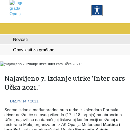
Novosti
Obavijesti za građane
Najavljeno 7. izdanje utrke 'Inter cars
Učka 2021.'
Datum: 14.7.2021.
Sedmo izdanje međunarodne auto utrke iz kalendara Formula
driver održat će se ovog vikenda (17. i 18. srpnja) na obroncima
Učke, najavili su na današnjoj tiskovnoj konferenciji održanoj u
restoranu Molo, organizatori iz AK Opatija Motorsport
Martina i
Igor Puž
, zatim gradonačelnik Opatije
Fernando Kirigin
,