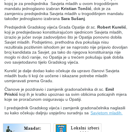
kojoj je za predsjednika Savjeta mladih u ovom trogodišnjem
mandatu jednoglasno izabran
Kristian Tončić
, dok je za
zamjenicu predsjednika Savjeta mladih u trogodišnjem mandatu
također jednoglasno izabrana
Sara Sušanj
.
Predsjednik Gradskog vijeća Grada Opatije dr.sc.
Robert Kurelić
,
koji je predsjedavao konstituirajućom sjednicom Savjeta mladih,
izrazio je jučer svoje zadovoljstvo što je Opatija ponovno dobila
Savjet mladih. Podsjetimo, prethodna dva pokušaja nisu
rezultirala pozitivnim ishodom jer se naprosto nije prijavio dovoljan
broj kandidata za Savjet, pa tako do njegova konstituiranja nije
moglo ni doći ranije, no Opatija je u trećem pokušaju ipak dobila
ovo savjetodavno tijelo Gradskog vijeća.
Kurelić je dalje dodao kako očekuje da upravo članovi Savjeta
mladih budu ti koji će uočene i iskazane potrebe mladih
usmjeravati prema Gradu.
Članove je pozdravio i zamjenik gradonačelnika dr.sc.
Emil
Priskić
koji ih je kratko upoznao sa svim oblicima poticajnih mjera
koje se proračunom osiguravaju u Opatiji.
I predsjednik Gradskog vijeća i zamjenik gradonačelnika naglasili
su kako očekuju daljnju uspješnu suradnju sa
Savjetom mladih.