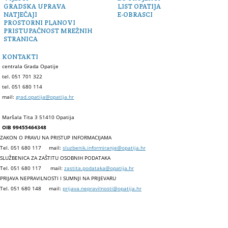
GRADSKA UPRAVA
LIST OPATIJA
NATJEČAJI
E-OBRASCI
PROSTORNI PLANOVI
PRISTUPAČNOST MREŽNIH
STRANICA
KONTAKTI
centrala Grada Opatije
tel. 051 701 322
tel. 051 680 114
mail:
grad.opatija@opatija.hr
Maršala Tita 3 51410 Opatija
OIB 99455464348
ZAKON O PRAVU NA PRISTUP INFORMACIJAMA
Tel. 051 680 117
mail:
sluzbenik.informiranje@opatija.hr
SLUŽBENICA ZA ZAŠTITU OSOBNIH PODATAKA
Tel. 051 680 117
mail:
zastita.podataka@opatija.hr
PRIJAVA NEPRAVILNOSTI I SUMNJI NA PRIJEVARU
Tel. 051 680 148
mail:
prijava.nepravilnosti@opatija.hr