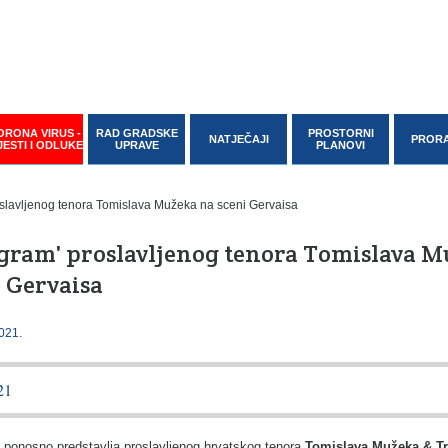
ORONA VIRUS -
RAD GRADSKE
PROSTORNI
NATJEČAJI
PROR
JESTI I ODLUKE
UPRAVE
PLANOVI
ogram' proslavljenog tenora Tomislava 
i Gervaisa
021.
021
a ponosno predstavlja proslavljenog hrvatskog tenora
Tomislava Mužeka & Tr