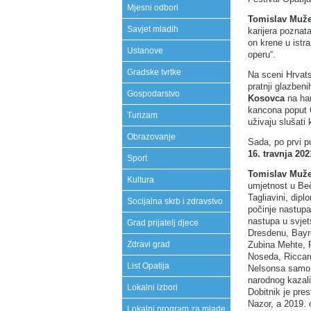
Mjesni odbori
Tomislav Muž
Savjet mladih
karijera poznat
on krene u istr
Ustanove
operu“.
Gradske tvrtke
Na sceni Hrvat
pratnji glazben
Gospodarstvo
Kosovca
na har
kancona poput 
Turizam
uživaju slušati
Obrazovanje
Sada, po prvi 
16. travnja 20
Sport
Tomislav Muž
Kultura
umjetnost u Be
Tagliavini, dip
Socijalna skrb i zdravstvo
počinje nastupa
nastupa u svjet
Grad prijatelj djece
Dresdenu, Bayre
Zubina Mehte, P
Zdravi grad
Noseda, Riccar
List Opatija
Nelsonsa samo 
narodnog kazali
Lokalni izbori
Dobitnik je pre
Nazor, a 2019.
Lokalni program za mlade