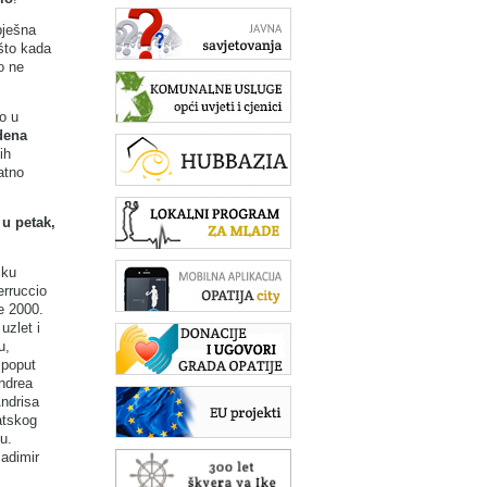
pješna
 što kada
o ne
o u
dena
ih
atno
.
e
u petak,
sku
rruccio
e 2000.
uzlet i
u,
 poput
ndrea
ndrisa
atskog
u.
ladimir