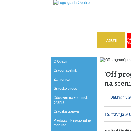
K
VIJESTI
VI
O Opatiji
Gradonačelnik
'Off pr
Zamjenica
na scen
Gradsko vijeće
Datum: 4.3.2
Odgovori na vijećnička
pitanja
Gradska uprava
16. travnja 2
Predstavnik nacionalne
manjine
Festival Opatij