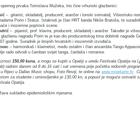
opernog prvaka Tomislava Mužeka, trio čine vrhunski glazbenici:
sić
– gitarist, skladatelj, producent, aranžer i tonski snimatelj. Višestruko nom
radama Porin i Status. Istaknuti je član HRT banda Nikše Bratoša, te suradnik
aće i inozemne pop/rock scene.
odrić
– pijanist, prof. klavira, producent, skladatelj i aranžer. Također je više
 glazbenu nagradu Porin te je kao dio producentskog tima dobitnik nagrade G
07.godine. Suradnik je brojnih hrvatskih i inozemnih izvođača.
ovec
– harmonikaš i klarinetist, među ostalim i član ansambla Tango Appassi
elje rado odvodi u čaroban svijet tanga, čardaša i romanse.
 iznosi
150,00 kuna
, a mogu se kupiti u Opatiji u uredu Festivala Opatija na L
 bb) radnim danom od 8 do 16 sati i sat vremena prije početka redovnih progr
 u Rijeci u Dallas Music shopu, Foto Reviji, te online na
www.mojekarte.hr
. C
stom za studente i umirovljenike je 130,00 kn, a popust je moguće ostvariti 
ivala Opatija.
žava sukladno epidemiološkim mjerama.