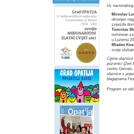
Uz nacionalnog 
Miroslav Le
okrunjen nag
zvijezda dom
Tomislav M
nominiran za
u Luzernu 20
Mladen Kos
svoje slušat
Cijena ulaznice
pozornici (Zert
centru Gervais,
ulaznice s popu
blagajnama Fest
Program se odr