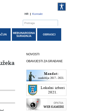
HR
|
Kontakt
MEĐUNARODNA
AČUN
OBRASCI
SURADNJA
NOVOSTI
Mužeka
OBAVIJESTI ZA GRAĐANE
io
!