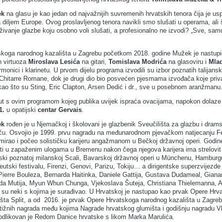
ek
na glasu je kao jedan od najvažnijih suvremenih hrvatskih tenora čija je us
a diljem Europe. Ovog proslavljenog tenora navikli smo slušati u operama, ali
aživanje glazbe koju osobno voli slušati, a profesionalno ne izvodi? „Sve, sam
skoga narodnog kazališta u Zagrebu početkom 2018. godine Mužek je nastupi
ih virtuoza
Miroslava Lesića
na gitari,
Tomislava Modrića
na glasoviru i
Mla
monici i klarinetu. U prvom dijelu programa izvodili su izbor poznatih talijansk
Chitarre Romane, dok je drugi dio bio posvećen pjesmama izvođača koje priv
 kao što su Sting, Eric Clapton, Arsen Dedić i dr., sve u posebnom aranžmanu
put s ovim programom kojeg publika uvijek ispraća ovacijama, napokon dolaz
21.
u opatijski
centar Gervais
.
ek
rođen je u Njemačkoj i školovani je glazbenik Sveučilišta za glazbu i dram
ču. Osvojio je 1999. prvu nagradu na međunarodnom pjevačkom natjecanju Fe
lomirao i počeo solističku karijeru angažmanom u Bečkoj državnoj operi. Godin
ti u zapaženim ulogama u Bremenu nakon čega njegova karijera ima strelovit 
ski poznatoj milanskoj Scali, Bavarskoj državnoj operi u Münchenu, Hamburg
utski festivalu, Firenzi, Genovi, Parizu, Tokiju… a dirigentske superzvijezde
ierre Bouleza, Bernarda Haitinka, Daniele Gattija, Gustava Dudameal, Giana
da Mutija, Myun Whun Chunga, Vjekoslava Šuteja, Christiana Thielemanna, A
su neki s kojima je surađivao. U Hrvatskoj je nastupao kao prvak Opere Hrv
šta Split, a od 2016. je prvak Opere Hrvatskoga narodnog kazališta u Zagreb
stižnih nagrada među kojima Nagrade hrvatskog glumišta i godišnju nagradu V
 odlikovan je Redom Danice hrvatske s likom Marka Marulića.