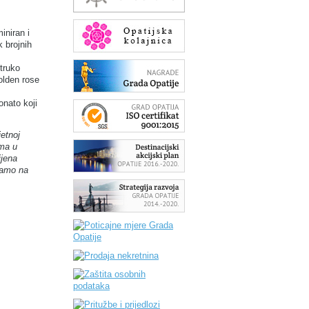
iniran i
 brojnih
struko
olden rose
onato koji
jetnoj
ama u
ijena
samo na